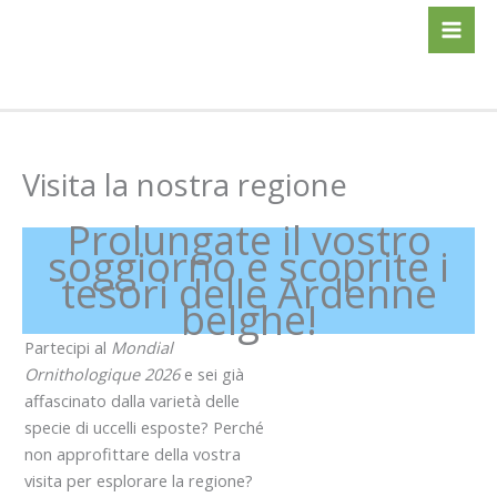
Vai
al
contenuto
Visita la nostra regione
Prolungate il vostro
soggiorno e scoprite i
tesori delle Ardenne
belghe!
Partecipi al
Mondial
Ornithologique 2026
e sei già
affascinato dalla varietà delle
specie di uccelli esposte? Perché
non approfittare della vostra
visita per esplorare la regione?