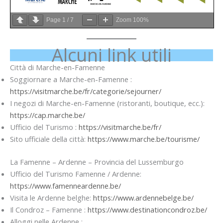
Page
1
/
7
Zoom
100%
Alcuni link utili
Città di Marche-en-Famenne
Soggiornare a Marche-en-Famenne :
https://visitmarche.be/fr/categorie/sejourner/
I negozi di Marche-en-Famenne (ristoranti, boutique, ecc.):
https://cap.marche.be/
Ufficio del Turismo :
https://visitmarche.be/fr/
Sito ufficiale della città:
https://www.marche.be/tourisme/
La Famenne – Ardenne – Provincia del Lussemburgo
Ufficio del Turismo Famenne / Ardenne:
https://www.famenneardenne.be/
Visita le Ardenne belghe:
https://www.ardennebelge.be/
Il Condroz – Famenne :
https://www.destinationcondroz.be/
Alloggi nelle Ardenne :