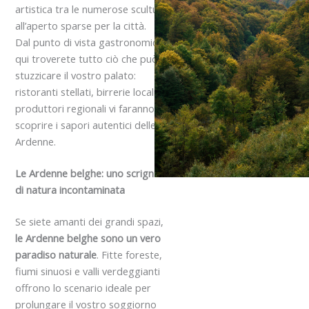
artistica tra le numerose sculture
all’aperto sparse per la città.
Dal punto di vista gastronomico,
qui troverete tutto ciò che può
stuzzicare il vostro palato:
ristoranti stellati, birrerie locali e
produttori regionali vi faranno
scoprire i sapori autentici delle
Ardenne.
Le Ardenne belghe: uno scrigno
di natura incontaminata
Se siete amanti dei grandi spazi,
le Ardenne belghe sono un vero
paradiso naturale
. Fitte foreste,
fiumi sinuosi e valli verdeggianti
offrono lo scenario ideale per
prolungare il vostro soggiorno