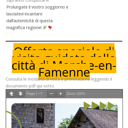
sapranno conquistarvi.
Prolungate il vostro soggiorno e
lasciatevi incantare
dall’autenticità di questa
magnifica regione!
Offerta speciale di
visita guidata della
città di Marche-en-
Famenne
Consulta le modalità di visita e prenotazione leggendo il
documento pdf qui sotto.
Page
1
/
7
Zoom
100%