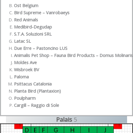
Ost Belgium
Bird Supreme – Vanrobaeys
Red Animals
Medibird-Degudap
S.T.A. Soluzioni SRL
Latac SL
Due Erre – Pastoncino LUS
Animalis Pet Shop – Fauna Bird Products – Domus Molinaris
Moldes Ave
Wisbroek BV
Paloma
Psittacus Catalonia
Planta Bird (Plantaxion)
Poulpharm
Cargill – Raggio di Sole
Palais
5