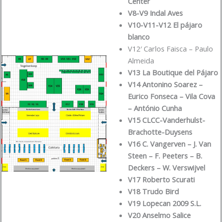
Center
V8-V9 Indal Aves
V10-V11-V12 El pájaro
blanco
V12′ Carlos Faisca – Paulo
Almeida
V13 La Boutique del Pájaro
V14 Antonino Soarez –
Eurico Fonseca
– Vila Cova
– António Cunha
V15 CLCC-Vanderhulst-
Brachotte-Duysens
V16 C. Vangerven – J. Van
Steen – F. Peeters – B.
Deckers – W. Verswijvel
V17 Roberto Scurati
V18 Trudo Bird
V19 Lopecan 2009 S.L.
V20 Anselmo Salice