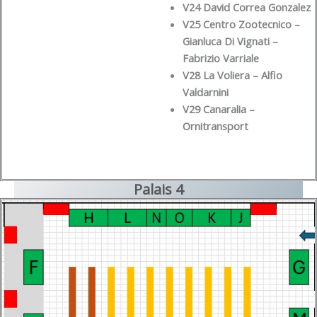
V24 David Correa Gonzalez
V25 Centro Zootecnico –
Gianluca Di Vignati –
Fabrizio Varriale
V28 La Voliera – Alfio
Valdarnini
V29 Canaralia –
Ornitransport
Palais 4