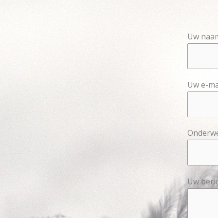
Uw naa
Uw e-ma
Onderw
Uw beric