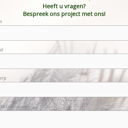
Heeft u vragen?
Bespreek ons ​​project met ons!
m
il
erp
ht (optioneel)