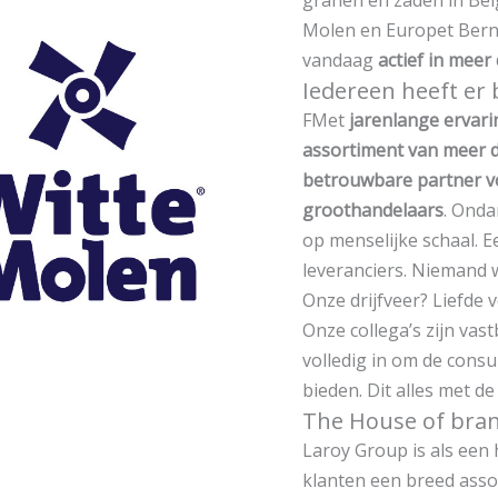
granen en zaden in Bel
Molen en Europet Berni
vandaag
actief in meer
Iedereen heeft er 
FMet
jarenlange ervari
assortiment van meer 
betrouwbare partner vo
groothandelaars
. Onda
op menselijke schaal. E
leveranciers. Niemand 
Onze drijfveer? Liefde 
Onze collega’s zijn va
volledig in om de cons
bieden. Dit alles met d
The House of bra
Laroy Group is als een
klanten een breed ass