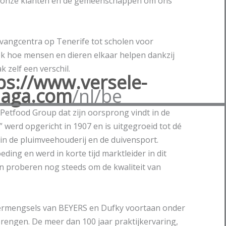
 onze klanten en de gemeenschappen om ons
angcentra op Tenerife tot scholen voor
k hoe mensen en dieren elkaar helpen dankzij
 zelf een verschil.
ps://www.versele-
laga.com
/nl/be
Petfood Group dat zijn oorsprong vindt in de
werd opgericht in 1907 en is uitgegroeid tot dé
 in de pluimveehouderij en de duivensport.
ding en werd in korte tijd marktleider in dit
 proberen nog steeds om de kwaliteit van
ermengsels van BEYERS en Dufky voortaan onder
rengen. De meer dan 100 jaar praktijkervaring,