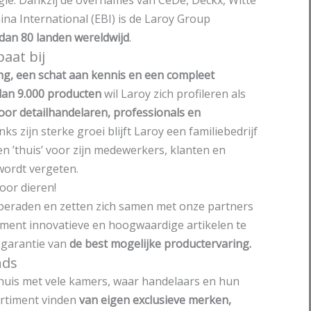
gië. Dankzij de overnames van CéDé, Deckx, Witte
na International (EBI) is de Laroy Group
 dan 80 landen wereldwijd
.
baat bij
ng, een schat aan kennis en een compleet
dan 9.000 producten
wil Laroy zich profileren als
or detailhandelaren, professionals en
nks zijn sterke groei blijft Laroy een familiebedrijf
en ’thuis’ voor zijn medewerkers, klanten en
wordt vergeten.
voor dieren!
stberaden en zetten zich samen met onze partners
ument innovatieve en hoogwaardige artikelen te
e garantie van
de best mogelijke productervaring.
nds
 huis met vele kamers, waar handelaars en hun
ortiment vinden
van eigen exclusieve merken,