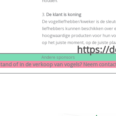
houden.
3.
De klant is koning
De vogelliefhebber/kweker is de sleute
liefhebbers kunnen beschikken over e
hoogwaardige producten voor hun voge
op het juiste moment, op de juiste pla
https://d
Andere sponsors
tand of in de verkoop van vogels? Neem contac