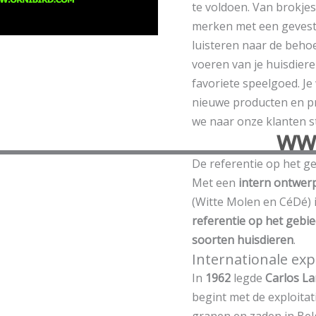
te voldoen. Van brokjes
merken met een gevestig
luisteren naar de beho
voeren van je huisdiere
favoriete speelgoed. J
nieuwe producten en pr
we naar onze klanten s
ww
De referentie op het ge
Met een
intern ontwer
(Witte Molen en CéDé) 
referentie op het gebie
soorten huisdieren
.
Internationale ex
In
1962
legde
Carlos La
begint met de exploitat