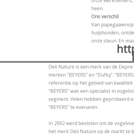
onze werknemers,
heen.
Ons verschil
Van papegaaienopv
hulphonden, ontde
onze steun. En maak
htt
Deli Nature is een merk van de Depre 
merken “BEYERS” en “Dufky”. “BEYERS” 
referentie op het gebied van kwaliteit
“BEYERS” was een specialist in vogelvoe
segment. Velen hebben geprobeerd en
“BEYERS” te evenaren.
In 2002 werd besloten om de vogelvo
het merk Deli Nature op de markt te b