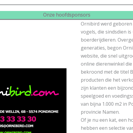
Onze hoofdsponsors
Ornibird werd geboren i
vogels, die sindsdien is
boerderijdieren. Overg
generaties, begon Orni
website, die snel uitgro
online dierenwinkel die
bekroond met de titel B
producten die het verk
zijn klanten een bijzon
speelgoed en voedings
van bijna 1.000 m2 in 
provincie Namen.
Of je nu een kat, een ho
hebben een selectie v