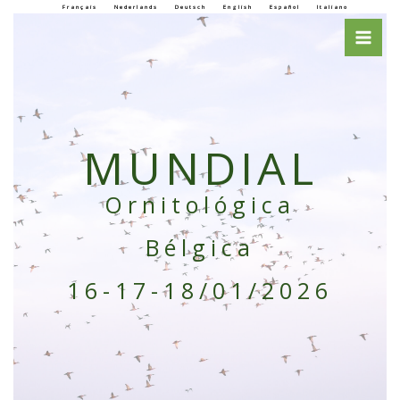
Français
Nederlands
Deutsch
English
Español
Italiano
Skip
to
content
MUNDIAL
Ornitológica
Bélgica
16-17-18/01/2026