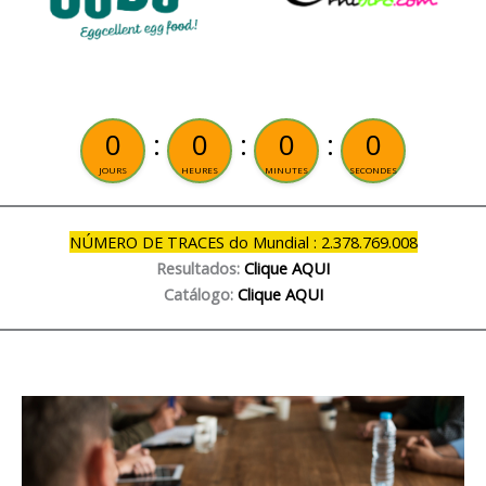
0
0
0
0
JOURS
HEURES
MINUTES
SECONDES
NÚMERO DE TRACES do Mundial : 2.378.769.008
Resultados:
Clique AQUI
Catálogo:
Clique AQUI